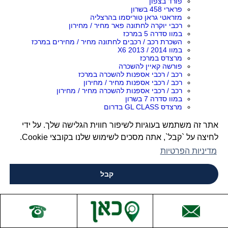
פורד בצפון
פרארי 458 בשרון
מזראטי גראן טוריסמו בהרצליה
רכבי יוקרה לחתונה פאר מחיר / מחירון
במוו סדרה 5 במרכז
השכרת רכב / רכבים לחתונה מחיר / מחירים במרכז
במוו X6 2013 / 2014
מרצדס במרכז
פורשה קאיין להשכרה
רכב / רכבי אספנות להשכרה במרכז
רכב / רכבי אספנות מחיר / מחירון
רכב / רכבי אספנות להשכרה מחיר / מחירון
במוו סדרה 7 בשרון
מרצדס GL CLASS בדרום
אלפא רומיאו בצפון
לנד רובר ריינג' רובר בישראל
אתר זה משתמש בעוגיות לשיפור חווית הגלישה שלך. על ידי
אאודי Q5 במרכז
לחיצה על `קבל`, אתה מסכים לשימוש שלנו בקובצי Cookie.
לימוזינה / לימוזינות לחתונה / לחתונות במרכז
שברולט קאמרו SS בחיפה
מדיניות הפרטיות
השכרת רכבי יוקרה לצעירים בהרצליה
השכרת רכב / רכבים לחתונה ללא נהג במרכז
השכרת רכב / רכבים לחתונה במרכז
קבל
מרצדס ויטו מחיר / מחירון
ביואיק בצפון
מרצדס a class בחיפה
במוו X1 בתל אביב
רכב / רכבי אספנות לחתונה בשרון
במוו סדרה 5 בצפון