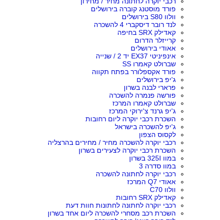
רכבי יוקרה לחתונה מחיר / מחירון
פורד מוסטנג קוברה בירושלים
וולוו S80 בירושלים
לנד רובר דיסקברי 4 להשכרה
קאדילק SRX בחיפה
קרייזלר הדרום
אאודי בירושלים
אינפיניטי EX37 יד 2 / שנייה
שברולט קאמרו SS
פורד אקספלורר בפתח תקווה
ג'יפ בירושלים
פרארי לבנה בשרון
פורשה פנמרה להשכרה
שברולט קאמרו המרכז
ג'יפ גרנד צ'ירוקי המרכז
השכרת רכבי יוקרה ליום רחובות
ג'יפ להשכרה בישראל
לקסוס הצפון
רכבי יוקרה להשכרה מחיר / מחירים בהרצליה
השכרת רכבי יוקרה לצעירים בשרון
במוו 325I בשרון
במוו סדרה 3
רכבי יוקרה לחתונה להשכרה
אאודי Q7 המרכז
וולוו C70
קאדילק SRX רחובות
רכבי יוקרה לחתונה לחתונות חוות דעת
השכרת רכב מסחרי להשכרה ליום אחד בשרון