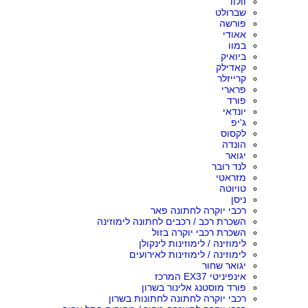
וולוו
שברולט
פורשה
אאודי
במוו
ביואיק
קאדילק
קרייזלר
פרארי
פורד
יונדאי
ג'יפ
לקסוס
הונדה
יגואר
לנד רובר
מזראטי
טויוטה
ניסן
רכבי יוקרה לחתונה פאר
השכרת רכב / רכבים לחתונה לימוזינה
השכרת רכבי יוקרה בזול
לימוזינה / לימוזינות לינקולן
לימוזינה / לימוזינות לאירועים
יגואר שחור
אינפיניטי EX37 המרכז
פורד מוסטנג אלינור בשרון
רכבי יוקרה לחתונה לחתונות בשרון