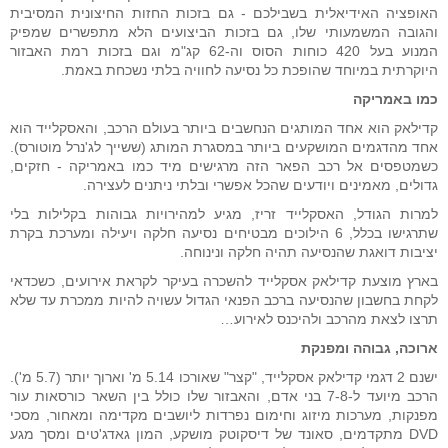
האופציה האידיאלית בשבילכם - גם בזכות החזות החיצונית המסיבית
והגובה המשמעותי שלו, גם בזכות הביצועים הלא מתפשרים שמפיק
המנוע בעל 420 כוחות הסוס וה-62 קג"מ וגם בזכות רמת האבזור
היוקרתית במיוחד שהופכת כל נסיעה לחוויה בלתי נשכחת באמת.
כמו באמריקה
קדילאק הוא אחד המותגים הנחשבים ביותר בעולם הרכב, והאסקלייד הוא
אחד מהדגמים המושקעים ביותר במסגרת המותג (ששייך לג'נרל מוטורס).
כשמטפסים אל רכב הפאר הזה מרגישים מיד כמו באמריקה - חזקים,
גדולים, מאמינים ויודעים שהכל אפשרי ובלתי ניתנים לעצירה.
למרות הגודל, האסקלייד זריז, מגיע למהירויות גבוהות בקלילות בלי
שתרגישו בכלל, 6 הילוכים מבטיחים נסיעה חלקה ויעילה ומערכת בקרת
יציבות דואגת שהנסיעה תהיה חלקה ונינוחה.
בארץ מוצעת קדילאק אסקלייד להשכרה בעיקר לקראת אירועים, כשכדאי
לקחת בחשבון שהנסיעה ברכב הפנאי הגדול עשויה להיות ממכרת עד שלא
תרצו לצאת מהרכב ולהיכנס לאירוע…
ארוכה, גבוהה ומפנקת
ישנם 2 דגמי קדילאק אסקלייד, "קצר" שאורכו 5.14 מ' וארוך יותר (5.7 מ').
הרכב מיועד ל-7-8 בני אדם, והאבזור שלו כולל בין השאר כורסאות עור
מפנקות, מערכות מיזוג וחימום נפרדות ליושבים מקדימה ומאחור, מסכי
DVD מתקדמים, סאונד של דיסקוטק מושקע, המון גאדג'טים ומסך מגע