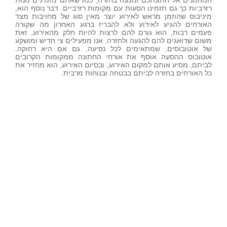
המוזמנים אל חתונתכם וממנה בחזרה, כמו שאתם מזמינים מנות
רזרביות כך גם תזמינו הסעות עם מקומות רזרביים. דבר נוסף הוא,
מיניבוס שהוזמן מראש לאירוע יוצר מאין סוג של מחויבות מצד
האורחים להגיע לאירוע ולא להבריז ברגע האחרון מה שקורה
פעמים רבות, הוא גורם להם לרצות להיות חלק מהאירוע, זאת
משום שדואגים להם להגעה ולחזרה. אנו מפעילים צי חדיש ומושקע
של אוטובוסים, שמתאימים לכל נסיעה, גם אם היא רחוקה.
אוטובוס ההסעה אוסף את אורחי החתונה ממקומות הקרובים
לביתם, מסיע אותם למקום האירוע, ובסיום האירוע, הוא מחזיר את
כל האורחים בחזרה לביתם בבטחה ובנוחות מרבית.